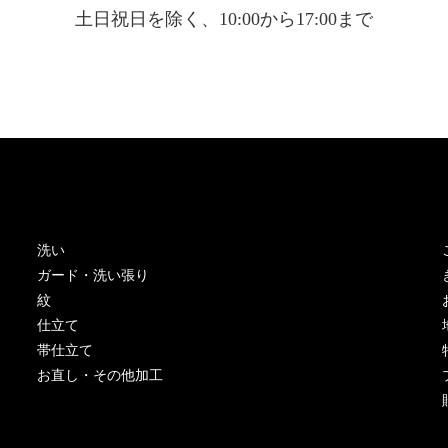
土日祝日を除く、10:00から17:00まで
洗い
ガード・洗い張り
紋
仕立て
帯仕立て
お直し・その他加工