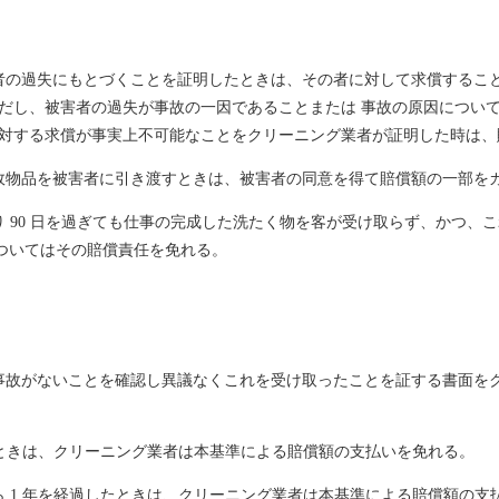
の者の過失にもとづくことを証明したときは、その者に対して求償するこ
ただし、被害者の過失が事故の一因であることまたは 事故の原因につい
に対する求償が事実上不可能なことをクリーニング業者が証明した時は
事故物品を被害者に引き渡すときは、被害者の同意を得て賠償額の一部を
り 90 日を過ぎても仕事の完成した洗たく物を客が受け取らず、かつ
ついてはその賠償責任を免れる。
に事故がないことを確認し異議なくこれを受け取ったことを証する書面を
したときは、クリーニング業者は本基準による賠償額の支払いを免れる。
ら 1 年を経過したときは、クリーニング業者は本基準による賠償額の